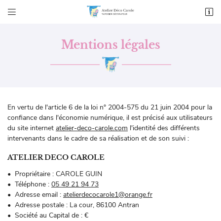


La cour
86100 Antran
05 49 21 94 73
Mentions légales
En vertu de l'article 6 de la loi n° 2004-575 du 21 juin 2004 pour la
confiance dans l'économie numérique, il est précisé aux utilisateurs
du site internet
atelier-deco-carole.com
l'identité des différents
intervenants dans le cadre de sa réalisation et de son suivi :
Adresse email de réception

ATELIER DECO CAROLE
Propriétaire : CAROLE GUIN
Recopier le code ci-contre

Téléphone :
05 49 21 94 73
Adresse email :
Rafraîchir le captcha

Adresse postale : La cour, 86100 Antran
Société au Capital de : €