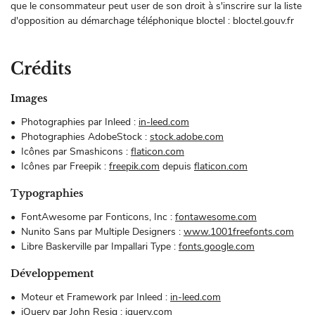
que le consommateur peut user de son droit à s'inscrire sur la liste
d'opposition au démarchage téléphonique bloctel : bloctel.gouv.fr
Crédits
ACCUEIL
Une questio
Images
SUR-MESURE
Photographies par Inleed :
in-leed.com
05 49 21 94 
Photographies AdobeStock :
stock.adobe.com
IÈRES - SUPPORT
Icônes par Smashicons :
flaticon.com
Icônes par Freepik :
freepik.com
depuis
flaticon.com
EN IMAGES
Typographies
AVIS
FontAwesome par Fonticons, Inc :
fontawesome.com
Rejoignez-nou
Nunito Sans par Multiple Designers :
www.1001freefonts.com
ACTUALITÉS
Libre Baskerville par Impallari Type :
fonts.google.com
CONTACT
Développement
Moteur et Framework par Inleed :
in-leed.com
jQuery par John Resig :
jquery.com