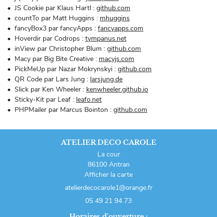
JS Cookie par Klaus Hartl :
github.com
countTo par Matt Huggins :
mhuggins
fancyBox3 par fancyApps :
fancyapps.com
Hoverdir par Codrops :
tympanus.net
inView par Christopher Blum :
github.com
Macy par Big Bite Creative :
macyjs.com
PickMeUp par Nazar Mokrynskyi :
github.com
QR Code par Lars Jung :
larsjung.de
Slick par Ken Wheeler :
kenwheeler.github.io
Sticky-Kit par Leaf :
leafo.net
PHPMailer par Marcus Bointon :
github.com
ATELIER DECO CAROLE
La cour
86100 Antran
Afficher la carte
05 49 21 94 73
Horaires d'ouverture :