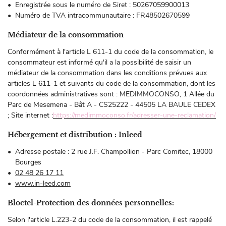
Enregistrée sous le numéro de Siret : 50267059900013
Numéro de TVA intracommunautaire : FR48502670599
Médiateur de la consommation
En cochant cette case, vous consentez à recevoir nos propositions commerciales à
Conformément à l'article L 611-1 du code de la consommation, le
l'adresse email indiqué ci-dessus. Vous pouvez vous désinscrire à tout moment en
utilisant
le formulaire de désinscription
.
consommateur est informé qu'il a la possibilité de saisir un
médiateur de la consommation dans les conditions prévues aux
INSCRIPTION
articles L 611-1 et suivants du code de la consommation, dont les
coordonnées administratives sont : MEDIMMOCONSO, 1 Allée du
Parc de Mesemena - Bât A - CS25222 - 44505 LA BAULE CEDEX
; Site internet :
https://medimmoconso.fr/adresser-une-reclamation/
Hébergement et distribution : Inleed
Adresse postale : 2 rue J.F. Champollion - Parc Comitec, 18000
Bourges
02 48 26 17 11
www.in-leed.com
Bloctel-Protection des données personnelles:
Selon l'article L.223-2 du code de la consommation, il est rappelé