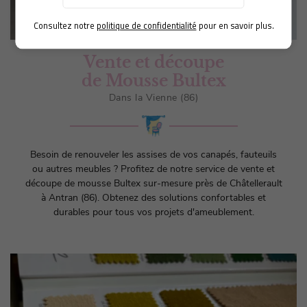
CONTACT
Consultez notre
politique de confidentialité
pour en savoir plus.
Vente et découpe
de Mousse Bultex
Dans la Vienne (86)
Besoin de renouveler les assises de vos canapés, fauteuils
ou autres meubles ? Profitez de notre service de vente et
découpe de mousse Bultex sur-mesure près de Châtellerault
à Antran (86). Obtenez des solutions confortables et
durables pour tous vos projets d'ameublement.