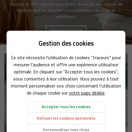
discrets en PVC, parfaits pour éviter de percer vos châssis de
fenêtres tout en assurant une installation sécurisée et
esthétique.
TÉMOIGNAGES
Gestion des cookies
Ce site nécessite l'utilisation de cookies "traceurs" pour
ACCUEIL
Une questio
mesurer l'audience et offrir une expérience utilisateur
optimale. En cliquant sur "Accepter tous les cookies",
SUR-MESURE
vous consentez à leur utilisation. Vous pouvez à tout
05 49 21 94 
moment personnaliser vos choix concernant l'utilisation
IÈRES - SUPPORT
de chaque cookie sur
notre page dédiée
.
EN IMAGES
Accepter tous les cookies
AVIS
Refuser les cookies optionnels
Rejoignez-nou
ACTUALITÉS
Personnaliser mes choix